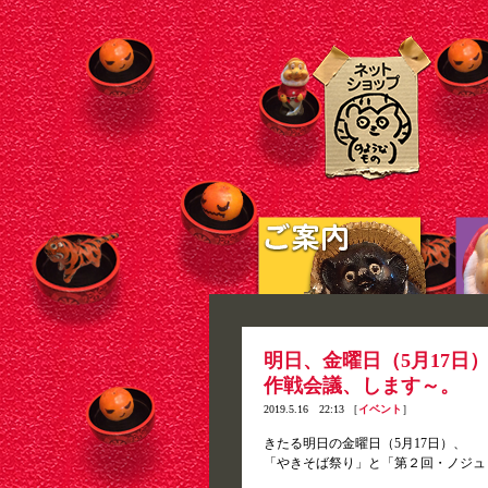
明日、金曜日（5月17日
作戦会議、します～。
2019.5.16 22:13 ［
イベント
］
きたる明日の金曜日（5月17日）、
「やきそば祭り」と「第２回・ノジュ