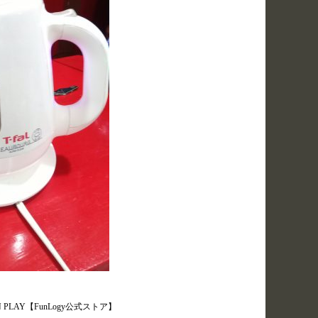
LAY【FunLogy公式ストア】