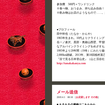
参加費 500円＋ワンドリンク
※食べ物、おつまみ、持ち込み自由！
※飲み物はお店のようなもので……。だ
●プロフィール
田中幹也（たなか・かんや）
1965年生まれ。10代よりクライミン
岳一ノ倉沢、黒部・奥鐘山西壁、甲斐駒
なアルパインクライミングをめざすも
1995年より20年間（19冬）にわ
2,000km踏破。2013年、第18
『目で見る日本登山史』（山と渓谷社
http://tanakakanya.com
メール送信
2019.4.1 00:10 ［
お店貸します
その他
］
■ もろもろの連絡はこちらから