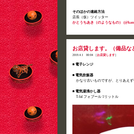
そのほかの連絡方法
店長（仮）ツイッター
かとうちあき（のようなもの） (@kanegonn
お店貸します。（備品な
2019.4.1 00:04 ［
お店貸します
］
■ 電子レンジ
■ 電気炊飯器
かなり古いものですが、とりあえず
■ 電気湯沸かし器
T-fal フォブール 1リットル