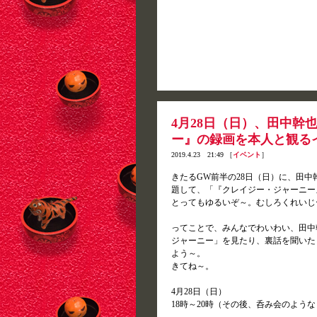
4月28日（日）、田中幹
ー』の録画を本人と観る
2019.4.23 21:49 ［
イベント
］
きたるGW前半の28日（日）に、田
題して、「『クレイジー・ジャーニー
とってもゆるいぞ～。むしろくれいじ
ってことで、みんなでわいわい、田中幹
ジャーニー」を見たり、裏話を聞いた
よう～。
きてね～。
4月28日（日）
18時～20時（その後、呑み会のよう