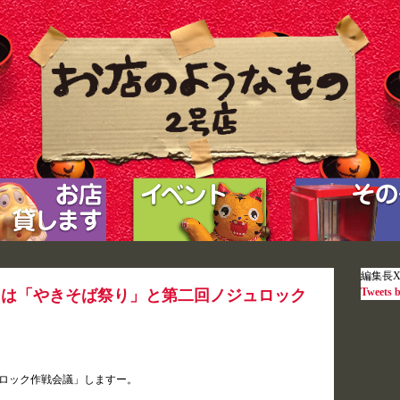
編集長
Tweets 
）は「やきそば祭り」と第二回ノジュロック
ロック作戦会議」しますー。