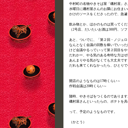
中村町の名物やきそば屋「磯村屋」さ
水曜日に磯村屋さんのお隣にお住まい
かけのソースをくださったので、急遽
飲み物とか、ほかのものは買ってくだ
（2号店、だいたいお酒は300円、ソフ
あと、ついでに、「第２回・ノジュロ
なんとなく会議の回数を稼いでいった
けど会議やるっていって第２回目をや
だれかー、やる気のある奇特な方はぜ
あんまりやる気がなくても大丈夫です
だれも来てくれなかったら、ひとりで
開店のようなものは17時くらい～
作戦会議は20時くらい～
随時、やきそばをつくるのであります
磯村屋さんといったらの、ポテトを具
って、予定のようなものです。
（かとう）