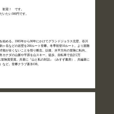
 歓迎！ です。
いたい300円です。
グを始める。1985年から90年にかけてグランドジョラス北壁、谷川
ヶ岳などの岩壁を200ルート登攀。冬季初登10ルート。より困難
才能が全くないことを悟り断念。以後、水平方向の冒険に転向。
たり厳冬カナダの山脈や平原を山スキー、徒歩、自転車で合計2万
回植村直己冒険賞受賞。共著に『山と私の対話』（みすず書房）、共編著に
）など。登攀クラブ蒼氷ОB。