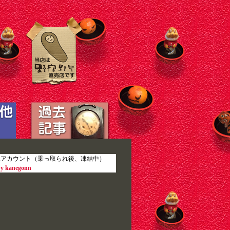
Xアカウント（乗っ取られ後、凍結中）
by kanegonn